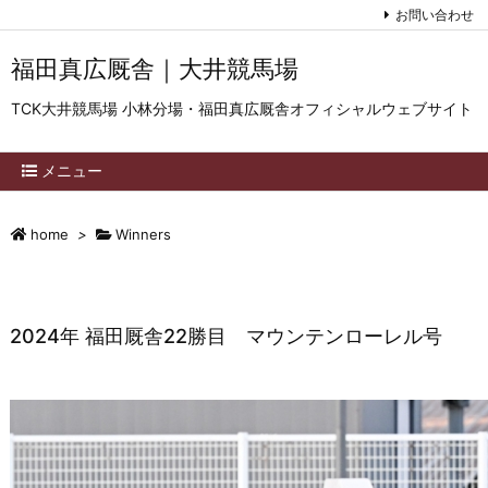
お問い合わせ
福田真広厩舎｜大井競馬場
TCK大井競馬場 小林分場・福田真広厩舎オフィシャルウェブサイト
メニュー
home
>
Winners
2024年 福田厩舎22勝目 マウンテンローレル号