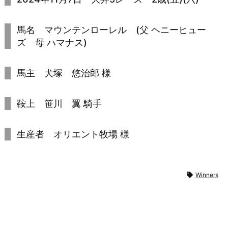
馬名 マウンテンローレル (父 ヘニーヒュー
ズ 母 ハマナス)
馬主 犬塚 悠治郎 様
鞍上 笹川 翼 騎手
生産者 オリエント牧場 様
Winners