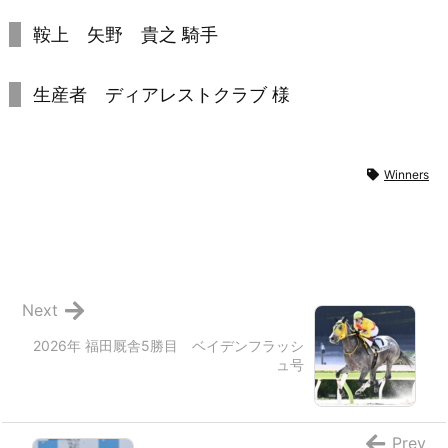
鞍上 矢野 貴之 騎手
生産者 ディアレストクラブ 様
Winners
Next
2026年 福田厩舎5勝目 ベイデンフラッシ
ュ号
Prev