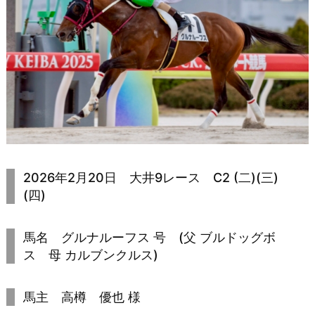
2026年2月20日 大井9レース C2 (二)(三)
(四)
馬名 グルナルーフス 号 (父 ブルドッグボ
ス 母 カルブンクルス)
馬主 高樽 優也 様