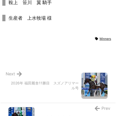
鞍上 笹川 翼 騎手
生産者 上水牧場 様
Winners
Next
2026年 福田厩舎11勝目 スズノアリマー
ル号
Prev