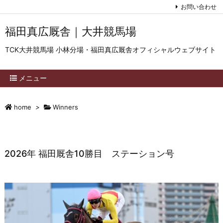
お問い合わせ
福田真広厩舎｜大井競馬場
TCK大井競馬場 小林分場・福田真広厩舎オフィシャルウェブサイト
メニュー
home
>
Winners
2026年 福田厩舎10勝目 ステーション号