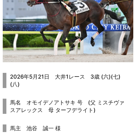
2026年5月21日 大井1レース 3歳 (六)(七)
(八)
馬名 オモイデノアトサキ 号 (父 ミスチヴァ
スアレックス 母 ターフデライト)
馬主 池谷 誠一 様