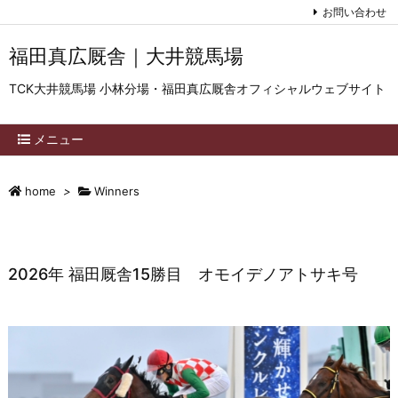
お問い合わせ
福田真広厩舎｜大井競馬場
TCK大井競馬場 小林分場・福田真広厩舎オフィシャルウェブサイト
メニュー
home
>
Winners
2026年 福田厩舎15勝目 オモイデノアトサキ号