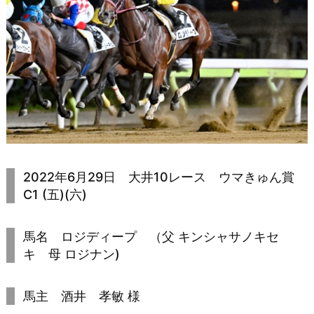
2022年6月29日 大井10レース ウマきゅん賞
C1 (五)(六)
馬名 ロジディープ （父 キンシャサノキセ
キ 母 ロジナン)
馬主 酒井 孝敏 様