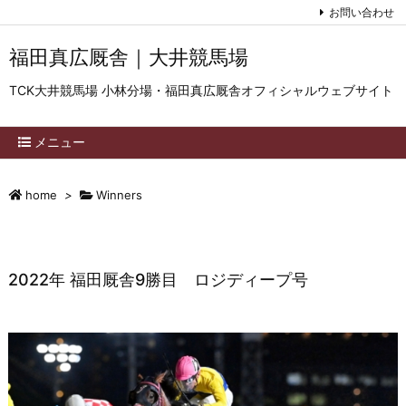
お問い合わせ
福田真広厩舎｜大井競馬場
TCK大井競馬場 小林分場・福田真広厩舎オフィシャルウェブサイト
メニュー
home
>
Winners
2022年 福田厩舎9勝目 ロジディープ号