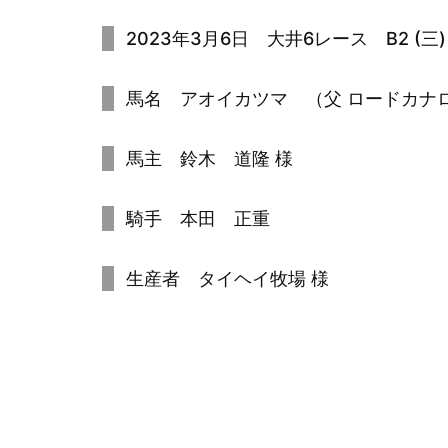
2023年3月6日 大井6レース B2 (三)
馬名 アオイカツマ （父 ロードカナロ
馬主 鈴木 道隆 様
騎手 本田 正重
生産者 タイヘイ牧場 様