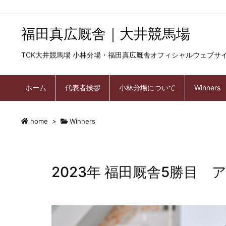
福田真広厩舎｜大井競馬場
TCK大井競馬場 小林分場・福田真広厩舎オフィシャルウェブサ
ホーム
代表者挨拶
小林分場について
Winners
home
>
Winners
2023年 福田厩舎5勝目